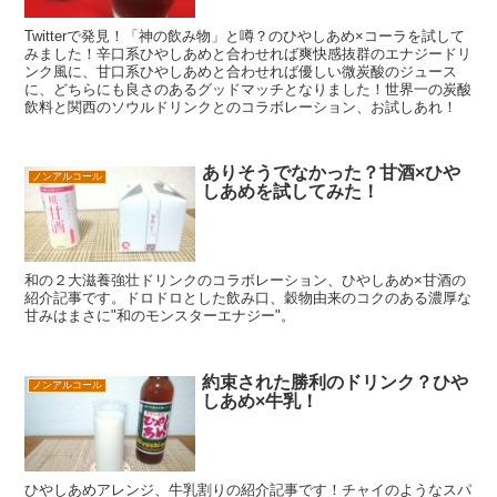
Twitterで発見！「神の飲み物」と噂？のひやしあめ×コーラを試して
みました！辛口系ひやしあめと合わせれば爽快感抜群のエナジードリ
ンク風に、甘口系ひやしあめと合わせれば優しい微炭酸のジュース
に、どちらにも良さのあるグッドマッチとなりました！世界一の炭酸
飲料と関西のソウルドリンクとのコラボレーション、お試しあれ！
ありそうでなかった？甘酒×ひや
ノンアルコール
しあめを試してみた！
和の２大滋養強壮ドリンクのコラボレーション、ひやしあめ×甘酒の
紹介記事です。ドロドロとした飲み口、穀物由来のコクのある濃厚な
甘みはまさに"和のモンスターエナジー"。
約束された勝利のドリンク？ひや
ノンアルコール
しあめ×牛乳！
ひやしあめアレンジ、牛乳割りの紹介記事です！チャイのようなスパ