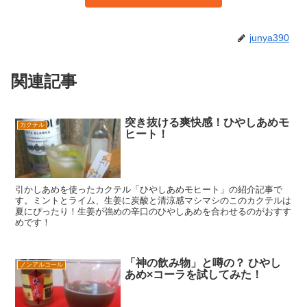
junya390
関連記事
突き抜ける爽快感！ひやしあめモ
カクテル
ヒート！
引かしあめを使ったカクテル「ひやしあめモヒート」の紹介記事で
す。ミントとライム、生姜に炭酸と清涼感マシマシのこのカクテルは
夏にぴったり！生姜が強めの辛口のひやしあめを合わせるのがおすす
めです！
「神の飲み物」と噂の？ ひやし
ノンアルコール
あめ×コーラを試してみた！