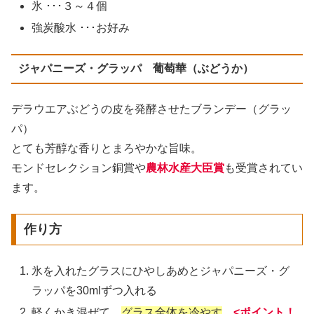
氷 ･･･３～４個
強炭酸水 ･･･お好み
ジャパニーズ・グラッパ 葡萄華（ぶどうか）
デラウエアぶどうの皮を発酵させたブランデー（グラッ
パ）
とても芳醇な香りとまろやかな旨味。
モンドセレクション銅賞や
農林水産大臣賞
も受賞されてい
ます。
作り方
氷を入れたグラスにひやしあめとジャパニーズ・グ
ラッパを30mlずつ入れる
軽くかき混ぜて、
グラス全体を冷やす
<ポイント！