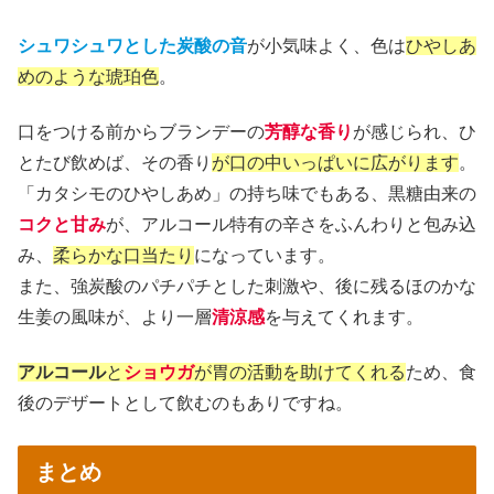
シュワシュワとした炭酸の音
が小気味よく、色は
ひやしあ
めのような琥珀色
。
口をつける前からブランデーの
芳醇な香り
が感じられ、ひ
とたび飲めば、その香り
が口の中いっぱいに広がります
。
「カタシモのひやしあめ」の持ち味でもある、黒糖由来の
コクと甘み
が、アルコール特有の辛さをふんわりと包み込
み、
柔らかな口当たり
になっています。
また、強炭酸のパチパチとした刺激や、後に残るほのかな
生姜の風味が、より一層
清涼感
を与えてくれます。
アルコール
と
ショウガ
が胃の活動を助けてくれる
ため、食
後のデザートとして飲むのもありですね。
まとめ