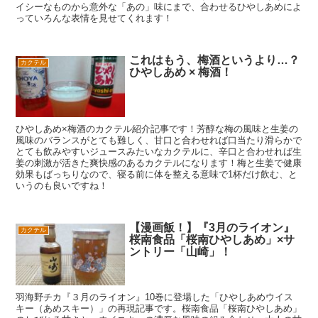
イシーなものから意外な「あの」味にまで、合わせるひやしあめによ
っていろんな表情を見せてくれます！
これはもう、梅酒というより…？
カクテル
ひやしあめ × 梅酒！
ひやしあめ×梅酒のカクテル紹介記事です！芳醇な梅の風味と生姜の
風味のバランスがとても難しく、甘口と合わせれば口当たり滑らかで
とても飲みやすいジュースみたいなカクテルに、辛口と合わせれば生
姜の刺激が活きた爽快感のあるカクテルになります！梅と生姜で健康
効果もばっちりなので、寝る前に体を整える意味で1杯だけ飲む、と
いうのも良いですね！
【漫画飯！】『3月のライオン』
カクテル
桜南食品「桜南ひやしあめ」×サ
ントリー「山崎」！
羽海野チカ『３月のライオン』10巻に登場した「ひやしあめウイス
キー（あめスキー）」の再現記事です。桜南食品「桜南ひやしあめ」